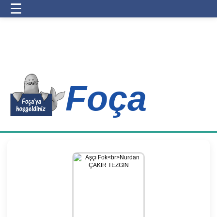
☰
Foça