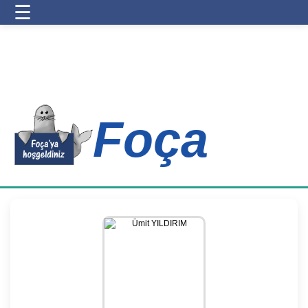
☰
Foça